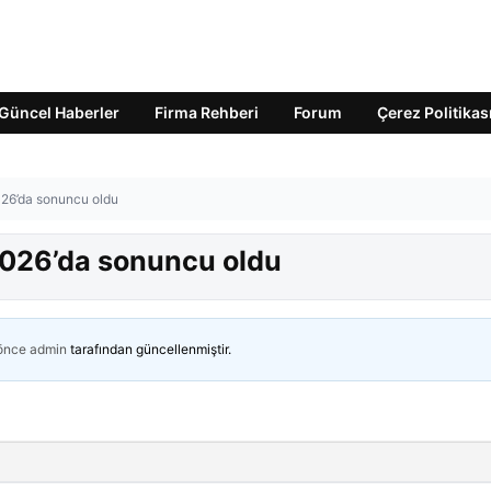
Güncel Haberler
Firma Rehberi
Forum
Çerez Politikas
2026’da sonuncu oldu
n 2026’da sonuncu oldu
 önce
admin
tarafından güncellenmiştir.