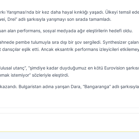
arkı Yarışması’nda bir kez daha hayal kırıklığı yaşadı. Ülkeyi temsil ed
, Drei” adlı şarkısıyla yarışmayı son sırada tamamladı.
puan alan performans, sosyal medyada ağır eleştirilerin hedefi oldu.
sahnede pembe tulumuyla sıra dışı bir şov sergiledi. Synthesizer çalan
 dansçılar eşlik etti. Ancak eksantrik performans izleyicileri etkilemey
 “ulusal utanç”, “şimdiye kadar duyduğumuz en kötü Eurovision şarkısı
nmak istemiyor” sözleriyle eleştirdi.
 kazandı. Bulgaristan adına yarışan Dara, “Bangaranga” adlı şarkısıyl