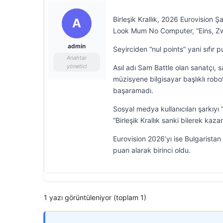
Birleşik Krallık, 2026 Eurovision Ş
A
Look Mum No Computer, “Eins, Zwei
admin
Seyirciden “nul points” yani sıfır 
Anahtar
yönetici
Asıl adı Sam Battle olan sanatçı, 
müzisyene bilgisayar başlıklı robot
başaramadı.
Sosyal medya kullanıcıları şarkıyı
“Birleşik Krallık sanki bilerek kaza
Eurovision 2026’yı ise Bulgaristan
puan alarak birinci oldu.
1 yazı görüntüleniyor (toplam 1)