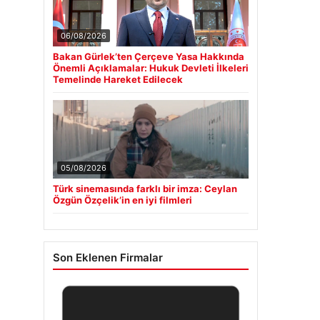
06/08/2026
Bakan Gürlek’ten Çerçeve Yasa Hakkında
Önemli Açıklamalar: Hukuk Devleti İlkeleri
Temelinde Hareket Edilecek
05/08/2026
Türk sinemasında farklı bir imza: Ceylan
Özgün Özçelik’in en iyi filmleri
Son Eklenen Firmalar