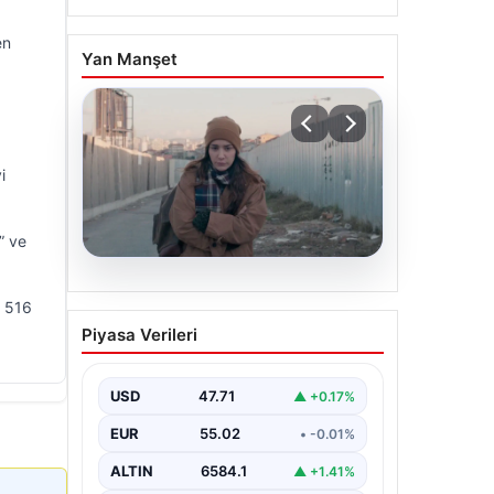
en
Yan Manşet
i
” ve
05.08.2026
a 516
Türk sinemasında farklı bir
Piyasa Verileri
imza: Ceylan Özgün
Özçelik’in en iyi filmleri
USD
47.71
▲ +0.17%
EUR
55.02
• -0.01%
ALTIN
6584.1
▲ +1.41%