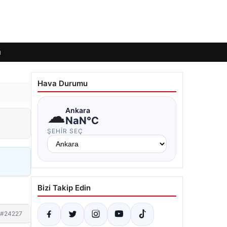
ı
Hava Durumu
☁
Ankara
NaN°C
ŞEHIR SEÇ
Bizi Takip Edin
#24227