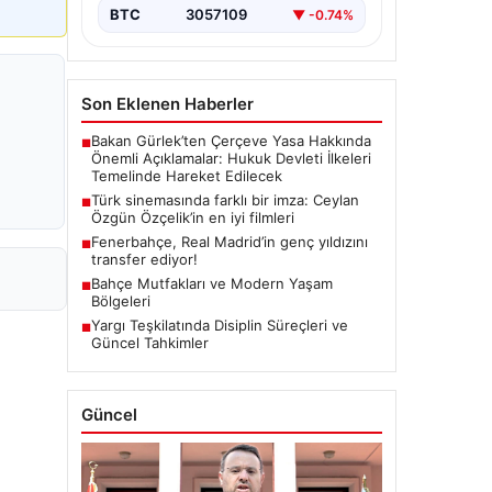
BTC
3057109
▼ -0.74%
Son Eklenen Haberler
Bakan Gürlek’ten Çerçeve Yasa Hakkında
■
Önemli Açıklamalar: Hukuk Devleti İlkeleri
Temelinde Hareket Edilecek
Türk sinemasında farklı bir imza: Ceylan
■
Özgün Özçelik’in en iyi filmleri
Fenerbahçe, Real Madrid’in genç yıldızını
■
transfer ediyor!
Bahçe Mutfakları ve Modern Yaşam
■
Bölgeleri
Yargı Teşkilatında Disiplin Süreçleri ve
■
Güncel Tahkimler
Güncel