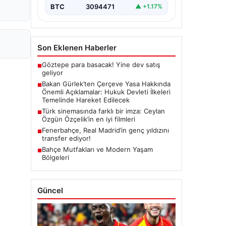
yürürlüğe girmesiyle…
BTC
3094471
▲ +1.17%
Son Eklenen Haberler
Göztepe para basacak! Yine dev satış
■
geliyor
Bakan Gürlek’ten Çerçeve Yasa Hakkında
■
Önemli Açıklamalar: Hukuk Devleti İlkeleri
Temelinde Hareket Edilecek
Türk sinemasında farklı bir imza: Ceylan
■
Özgün Özçelik’in en iyi filmleri
Fenerbahçe, Real Madrid’in genç yıldızını
■
transfer ediyor!
Bahçe Mutfakları ve Modern Yaşam
■
Bölgeleri
Güncel