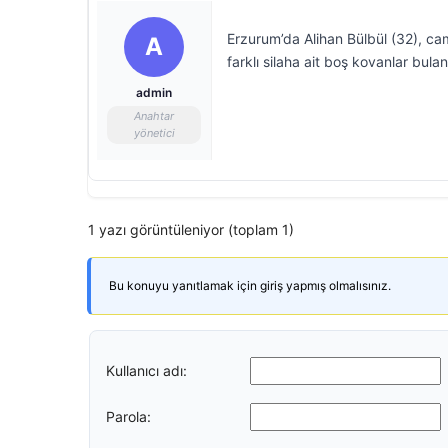
Erzurum’da Alihan Bülbül (32), ca
A
farklı silaha ait boş kovanlar bulan
admin
Anahtar
yönetici
1 yazı görüntüleniyor (toplam 1)
Bu konuyu yanıtlamak için giriş yapmış olmalısınız.
Kullanıcı adı:
Parola: