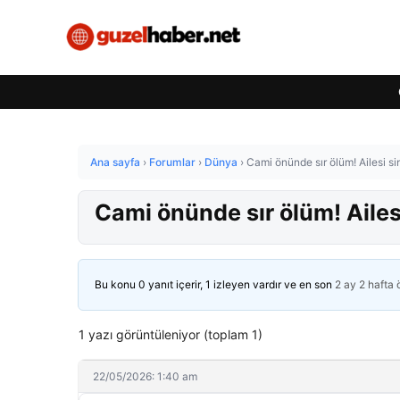
Ana sayfa
›
Forumlar
›
Dünya
›
Cami önünde sır ölüm! Ailesi sini
Cami önünde sır ölüm! Ailesi 
Bu konu 0 yanıt içerir, 1 izleyen vardır ve en son
2 ay 2 hafta
1 yazı görüntüleniyor (toplam 1)
22/05/2026: 1:40 am