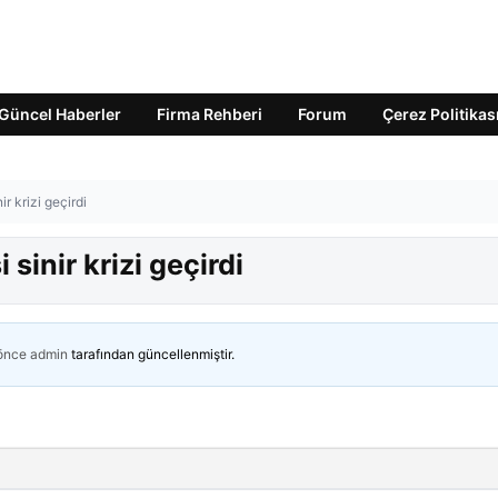
Güncel Haberler
Firma Rehberi
Forum
Çerez Politikas
r krizi geçirdi
sinir krizi geçirdi
 önce
admin
tarafından güncellenmiştir.