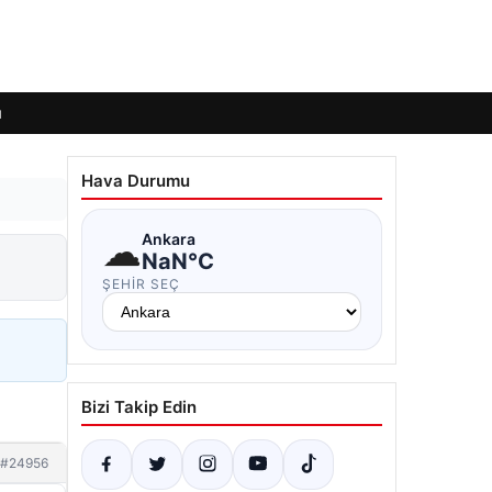
ı
Hava Durumu
☁
Ankara
NaN°C
ŞEHIR SEÇ
Bizi Takip Edin
#24956