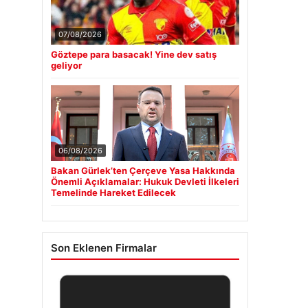
07/08/2026
Göztepe para basacak! Yine dev satış
geliyor
06/08/2026
Bakan Gürlek’ten Çerçeve Yasa Hakkında
Önemli Açıklamalar: Hukuk Devleti İlkeleri
Temelinde Hareket Edilecek
Son Eklenen Firmalar