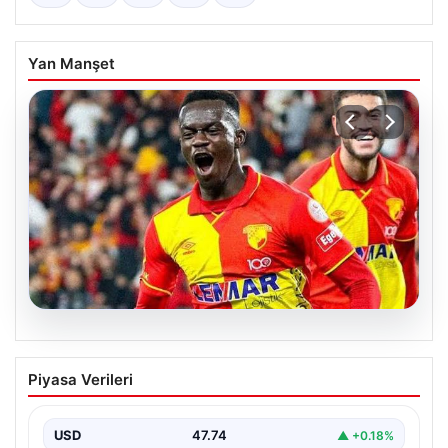
Yan Manşet
07.08.2026
Göztepe para basacak! Yine dev satış
Piyasa Verileri
geliyor
USD
47.74
▲ +0.18%