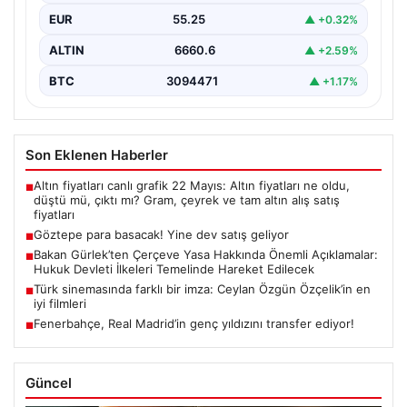
EUR
55.25
▲ +0.32%
ALTIN
6660.6
▲ +2.59%
BTC
3094471
▲ +1.17%
Son Eklenen Haberler
Altın fiyatları canlı grafik 22 Mayıs: Altın fiyatları ne oldu,
■
düştü mü, çıktı mı? Gram, çeyrek ve tam altın alış satış
fiyatları
Göztepe para basacak! Yine dev satış geliyor
■
Bakan Gürlek’ten Çerçeve Yasa Hakkında Önemli Açıklamalar:
■
Hukuk Devleti İlkeleri Temelinde Hareket Edilecek
Türk sinemasında farklı bir imza: Ceylan Özgün Özçelik’in en
■
iyi filmleri
Fenerbahçe, Real Madrid’in genç yıldızını transfer ediyor!
■
Güncel