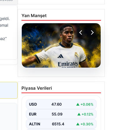
Yan Manşet
geldi.
Kemal
maz”
05.08.2026
Fenerbahçe, Real
Piyasa Verileri
Madrid’in genç yıldızını
transfer ediyor!
USD
47.60
▲ +0.06%
EUR
55.09
▲ +0.12%
ALTIN
6515.4
▲ +0.30%