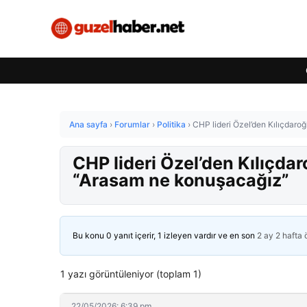
Ana sayfa
›
Forumlar
›
Politika
›
CHP lideri Özel’den Kılıçdaroğ
CHP lideri Özel’den Kılıçdar
“Arasam ne konuşacağız”
Bu konu 0 yanıt içerir, 1 izleyen vardır ve en son
2 ay 2 hafta
1 yazı görüntüleniyor (toplam 1)
22/05/2026: 6:39 pm