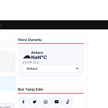
ı
Hava Durumu
☁
Ankara
NaN°C
ŞEHIR SEÇ
Bizi Takip Edin
#24989