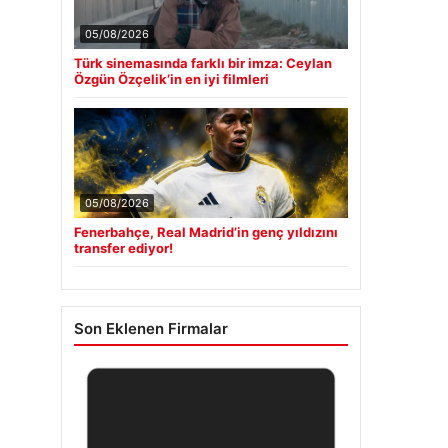
05/08/2026
Türk sinemasında farklı bir imza: Ceylan
Özgün Özçelik’in en iyi filmleri
05/08/2026
Fenerbahçe, Real Madrid’in genç yıldızını
transfer ediyor!
Son Eklenen Firmalar