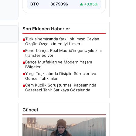
BTC
3079096
▲ +0.95%
Son Eklenen Haberler
Türk sinemasında farklı bir imza: Ceylan
■
Özgün Özçelik’in en iyi filmleri
Fenerbahçe, Real Madrid’in genç yıldızını
■
transfer ediyor!
Bahçe Mutfakları ve Modern Yaşam
■
Bölgeleri
Yargı Teşkilatında Disiplin Süreçleri ve
■
Güncel Tahkimler
Cem Küçük Soruşturması Kapsamında
■
Gazeteci Tahir Sarıkaya Gözaltında
Güncel