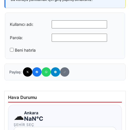
Kullanıcı adı:
Parola:
Beni hatırla
Paylaş:
Hava Durumu
☁
Ankara
NaN°C
ŞEHIR SEÇ