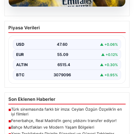
05.08.2026
Fenerbahçe, Real Madrid’in genç
Piyasa Verileri
yıldızını transfer ediyor!
USD
47.60
▲ +0.06%
EUR
55.09
▲ +0.12%
ALTIN
6515.4
▲ +0.30%
BTC
3079096
▲ +0.95%
Son Eklenen Haberler
Türk sinemasında farklı bir imza: Ceylan Özgün Özçelik’in en
■
iyi filmleri
Fenerbahçe, Real Madrid’in genç yıldızını transfer ediyor!
■
Bahçe Mutfakları ve Modern Yaşam Bölgeleri
■
Yargı Teşkilatında Disiplin Süreçleri ve Güncel Tahkimler