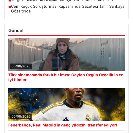
■
Cem Küçük Soruşturması Kapsamında Gazeteci Tahir Sarıkaya
■
Gözaltında
Güncel
05/08/2026
Türk sinemasında farklı bir imza: Ceylan Özgün Özçelik’in en
iyi filmleri
05/08/2026
Fenerbahçe, Real Madrid’in genç yıldızını transfer ediyor!