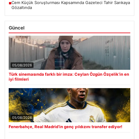
Cem Küçük Soruşturması Kapsamında Gazeteci Tahir Sarıkaya
■
Gözaltında
Güncel
05/08/2026
Türk sinemasında farklı bir imza: Ceylan Özgün Özçelik’in en
iyi filmleri
05/08/2026
Fenerbahçe, Real Madrid’in genç yıldızını transfer ediyor!