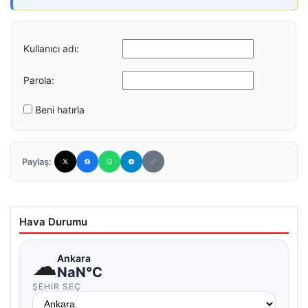
Kullanıcı adı:
Parola:
Beni hatırla
Paylaş:
Hava Durumu
☁
Ankara
NaN°C
ŞEHIR SEÇ