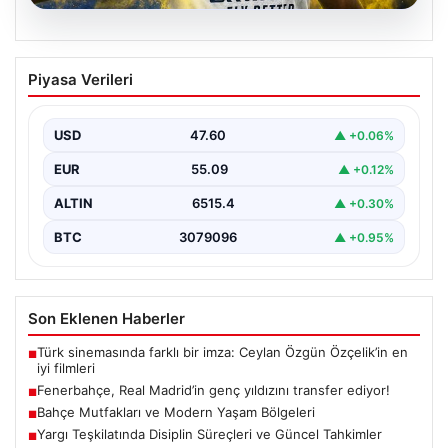
05.08.2026
Fenerbahçe, Real Madrid’in genç
Piyasa Verileri
yıldızını transfer ediyor!
USD
47.60
▲ +0.06%
EUR
55.09
▲ +0.12%
ALTIN
6515.4
▲ +0.30%
BTC
3079096
▲ +0.95%
Son Eklenen Haberler
Türk sinemasında farklı bir imza: Ceylan Özgün Özçelik’in en
■
iyi filmleri
Fenerbahçe, Real Madrid’in genç yıldızını transfer ediyor!
■
Bahçe Mutfakları ve Modern Yaşam Bölgeleri
■
Yargı Teşkilatında Disiplin Süreçleri ve Güncel Tahkimler
■