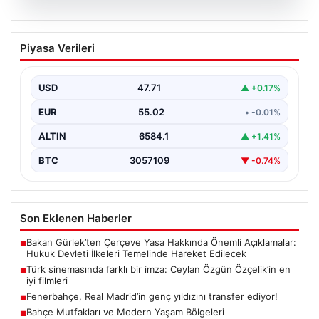
05.08.2026
Türk sinemasında farklı bir imza: Ceylan
Piyasa Verileri
Özgün Özçelik’in en iyi filmleri
USD
47.71
▲ +0.17%
EUR
55.02
• -0.01%
ALTIN
6584.1
▲ +1.41%
BTC
3057109
▼ -0.74%
Son Eklenen Haberler
Bakan Gürlek’ten Çerçeve Yasa Hakkında Önemli Açıklamalar:
■
Hukuk Devleti İlkeleri Temelinde Hareket Edilecek
Türk sinemasında farklı bir imza: Ceylan Özgün Özçelik’in en
■
iyi filmleri
Fenerbahçe, Real Madrid’in genç yıldızını transfer ediyor!
■
Bahçe Mutfakları ve Modern Yaşam Bölgeleri
■