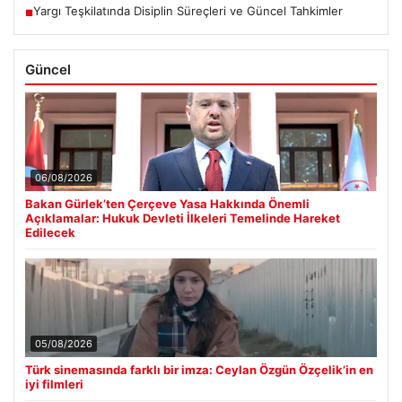
Yargı Teşkilatında Disiplin Süreçleri ve Güncel Tahkimler
■
Güncel
06/08/2026
Bakan Gürlek’ten Çerçeve Yasa Hakkında Önemli
Açıklamalar: Hukuk Devleti İlkeleri Temelinde Hareket
Edilecek
05/08/2026
Türk sinemasında farklı bir imza: Ceylan Özgün Özçelik’in en
iyi filmleri