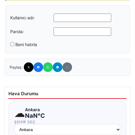
Kullanıcı adı:
Parola:
Beni hatırla
Paylaş:
Hava Durumu
☁
Ankara
NaN°C
ŞEHIR SEÇ