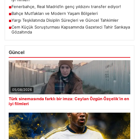
Fenerbahçe, Real Madrid’in genç yıldızını transfer ediyor!
■
Bahçe Mutfakları ve Modern Yaşam Bölgeleri
■
Yargı Teşkilatında Disiplin Süreçleri ve Güncel Tahkimler
■
Cem Küçük Soruşturması Kapsamında Gazeteci Tahir Sarıkaya
■
Gözaltında
Güncel
05/08/2026
Türk sinemasında farklı bir imza: Ceylan Özgün Özçelik’in en
iyi filmleri