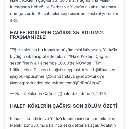
Halef: Köklerin Çağrısı 35. bölüm 2. fragmanına Melek’in
kucağında bebeği ile Serhat ve Yıldız’ın nikahını basması
damga vurdu. Bu sahneler seyircisinden eleştirel yorumlar
aldı.
HALEF: KÖKLERİN ÇAĞRISI 35. BÖLÜM 2.
FRAGMAN İZLE!
“Eğer halefinin bu konakta büyümesini istiyorsan, Yıldız’la
kıydığın nikahı iptal edeceksin!”#HalefKöklerinÇağrısı
sezon finaliyle Perşembe 20.00’de NOW’da. Tüm
bölümleriyle Disney+ta. @disneyplustr#Halef @illhansen
@aybukepusatme @birandamlayz @nowtvturkiye
@mostproduction pic.twitter.com/QEdBoCHqMT
— Halef: Köklerin Çağrısı (@halefdizi) June 9, 2026
HALEF: KÖKLERİN ÇAĞRISI SON BÖLÜM ÖZETİ:
Kenan’ın kendisini ve Yıldız’ı kaçırmasından sorumlu olan
Melek, zor durumda kalınca eski defterleri açar. Adaletin