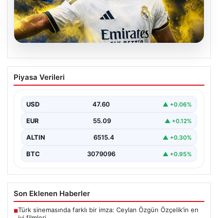
05.08.2026
Fenerbahçe, Real Madrid’in genç
Piyasa Verileri
yıldızını transfer ediyor!
USD
47.60
▲ +0.06%
EUR
55.09
▲ +0.12%
ALTIN
6515.4
▲ +0.30%
BTC
3079096
▲ +0.95%
Son Eklenen Haberler
Türk sinemasında farklı bir imza: Ceylan Özgün Özçelik’in en
■
iyi filmleri