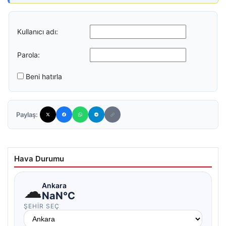
Kullanıcı adı:
Parola:
Beni hatırla
Paylaş:
Hava Durumu
☁
Ankara
NaN°C
ŞEHIR SEÇ