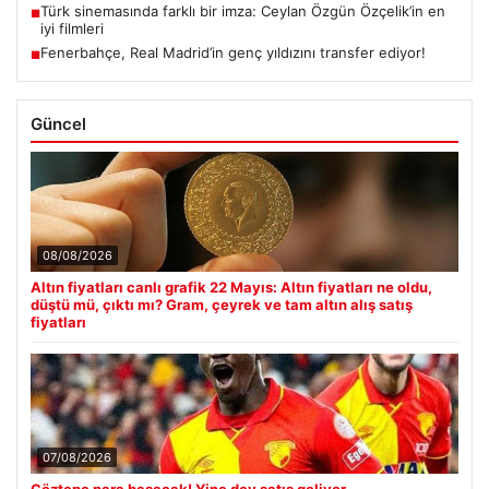
Türk sinemasında farklı bir imza: Ceylan Özgün Özçelik’in en
■
iyi filmleri
Fenerbahçe, Real Madrid’in genç yıldızını transfer ediyor!
■
Güncel
08/08/2026
Altın fiyatları canlı grafik 22 Mayıs: Altın fiyatları ne oldu,
düştü mü, çıktı mı? Gram, çeyrek ve tam altın alış satış
fiyatları
07/08/2026