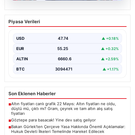
06.08.2026
Bakan Gürlek’ten Çerçeve Yasa
Piyasa Verileri
Hakkında Önemli Açıklamalar: Hukuk
Devleti İlkeleri Temelinde Hareket
Edilecek
USD
47.74
▲ +0.18%
Adalet Bakanı Akın Gürlek, terörle mücadelede yeni bir
EUR
55.25
▲ +0.32%
dönemi başlatacak çerçeve yasanın yürürlüğe
girmesiyle…
ALTIN
6660.6
▲ +2.59%
BTC
3094471
▲ +1.17%
Son Eklenen Haberler
Altın fiyatları canlı grafik 22 Mayıs: Altın fiyatları ne oldu,
■
düştü mü, çıktı mı? Gram, çeyrek ve tam altın alış satış
fiyatları
Göztepe para basacak! Yine dev satış geliyor
■
Bakan Gürlek’ten Çerçeve Yasa Hakkında Önemli Açıklamalar:
■
Hukuk Devleti İlkeleri Temelinde Hareket Edilecek