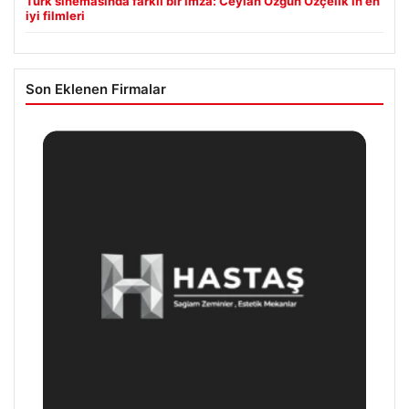
Türk sinemasında farklı bir imza: Ceylan Özgün Özçelik’in en
iyi filmleri
Son Eklenen Firmalar