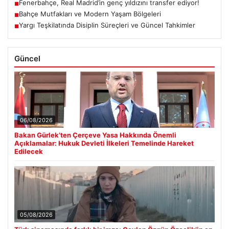
Fenerbahçe, Real Madrid’in genç yıldızını transfer ediyor!
■
Bahçe Mutfakları ve Modern Yaşam Bölgeleri
■
Yargı Teşkilatında Disiplin Süreçleri ve Güncel Tahkimler
■
Güncel
06/08/2026
Bakan Gürlek’ten Çerçeve Yasa Hakkında Önemli
Açıklamalar: Hukuk Devleti İlkeleri Temelinde Hareket
Edilecek
05/08/2026