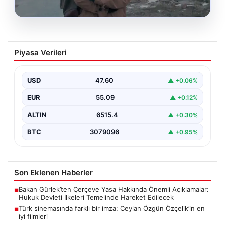
05.08.2026
Türk sinemasında farklı bir imza: Ceylan
Piyasa Verileri
Özgün Özçelik’in en iyi filmleri
USD
47.60
▲ +0.06%
EUR
55.09
▲ +0.12%
ALTIN
6515.4
▲ +0.30%
BTC
3079096
▲ +0.95%
Son Eklenen Haberler
Bakan Gürlek’ten Çerçeve Yasa Hakkında Önemli Açıklamalar:
■
Hukuk Devleti İlkeleri Temelinde Hareket Edilecek
Türk sinemasında farklı bir imza: Ceylan Özgün Özçelik’in en
■
iyi filmleri