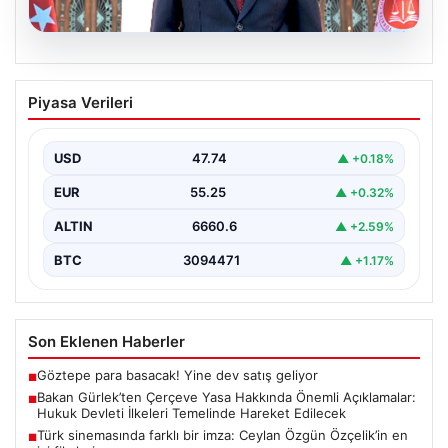
06.08.2026
Bakan Gürlek’ten Çerçeve Yasa
Piyasa Verileri
Hakkında Önemli Açıklamalar: Hukuk
Devleti İlkeleri Temelinde Hareket
Edilecek
USD
47.74
▲ +0.18%
Adalet Bakanı Akın Gürlek, terörle mücadelede yeni bir
EUR
55.25
▲ +0.32%
dönemi başlatacak çerçeve yasanın yürürlüğe
girmesiyle…
ALTIN
6660.6
▲ +2.59%
BTC
3094471
▲ +1.17%
Son Eklenen Haberler
Göztepe para basacak! Yine dev satış geliyor
■
Bakan Gürlek’ten Çerçeve Yasa Hakkında Önemli Açıklamalar:
■
Hukuk Devleti İlkeleri Temelinde Hareket Edilecek
Türk sinemasında farklı bir imza: Ceylan Özgün Özçelik’in en
■