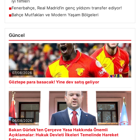
iyi filmleri
Fenerbahçe, Real Madrid’in genç yıldızını transfer ediyor!
■
Bahçe Mutfakları ve Modern Yaşam Bölgeleri
■
Güncel
07/08/2026
Göztepe para basacak! Yine dev satış geliyor
06/08/2026
Bakan Gürlek’ten Çerçeve Yasa Hakkında Önemli
Açıklamalar: Hukuk Devleti İlkeleri Temelinde Hareket
Edilecek