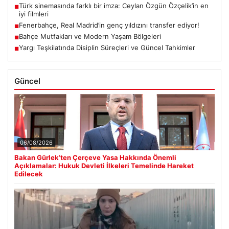
Türk sinemasında farklı bir imza: Ceylan Özgün Özçelik’in en
■
iyi filmleri
Fenerbahçe, Real Madrid’in genç yıldızını transfer ediyor!
■
Bahçe Mutfakları ve Modern Yaşam Bölgeleri
■
Yargı Teşkilatında Disiplin Süreçleri ve Güncel Tahkimler
■
Güncel
06/08/2026
Bakan Gürlek’ten Çerçeve Yasa Hakkında Önemli
Açıklamalar: Hukuk Devleti İlkeleri Temelinde Hareket
Edilecek