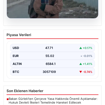
05.08.2026
Türk sinemasında farklı bir imza: Ceylan
Piyasa Verileri
Özgün Özçelik’in en iyi filmleri
USD
47.71
▲ +0.17%
EUR
55.02
• -0.01%
ALTIN
6584.1
▲ +1.41%
BTC
3057109
▼ -0.74%
Son Eklenen Haberler
Bakan Gürlek’ten Çerçeve Yasa Hakkında Önemli Açıklamalar:
■
Hukuk Devleti İlkeleri Temelinde Hareket Edilecek