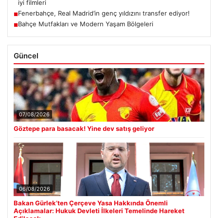
iyi filmleri
Fenerbahçe, Real Madrid’in genç yıldızını transfer ediyor!
■
Bahçe Mutfakları ve Modern Yaşam Bölgeleri
■
Güncel
07/08/2026
Göztepe para basacak! Yine dev satış geliyor
06/08/2026
Bakan Gürlek’ten Çerçeve Yasa Hakkında Önemli
Açıklamalar: Hukuk Devleti İlkeleri Temelinde Hareket