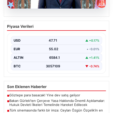
06.08.2026
Bakan Gürlek’ten Çerçeve Yasa
Piyasa Verileri
Hakkında Önemli Açıklamalar: Hukuk
Devleti İlkeleri Temelinde Hareket
Edilecek
USD
47.71
▲ +0.17%
Adalet Bakanı Akın Gürlek, terörle mücadelede yeni bir
EUR
55.02
• -0.01%
dönemi başlatacak çerçeve yasanın yürürlüğe
girmesiyle…
ALTIN
6584.1
▲ +1.41%
BTC
3057109
▼ -0.74%
Son Eklenen Haberler
Göztepe para basacak! Yine dev satış geliyor
■
Bakan Gürlek’ten Çerçeve Yasa Hakkında Önemli Açıklamalar:
■
Hukuk Devleti İlkeleri Temelinde Hareket Edilecek
Türk sinemasında farklı bir imza: Ceylan Özgün Özçelik’in en
■