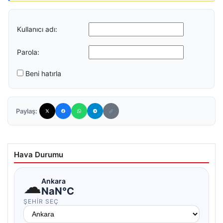
Kullanıcı adı:
Parola:
Beni hatırla
Paylaş:
Hava Durumu
☁
Ankara
NaN°C
ŞEHIR SEÇ