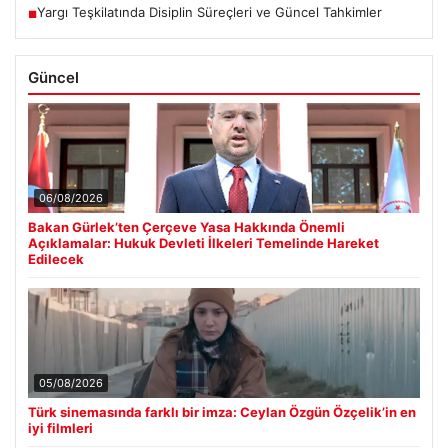
Yargı Teşkilatında Disiplin Süreçleri ve Güncel Tahkimler
■
Güncel
06/08/2026
Bakan Gürlek’ten Çerçeve Yasa Hakkında Önemli
Açıklamalar: Hukuk Devleti İlkeleri Temelinde Hareket
Edilecek
05/08/2026
Türk sinemasında farklı bir imza: Ceylan Özgün Özçelik’in en
iyi filmleri