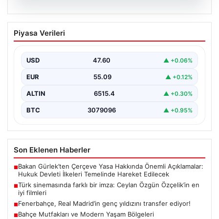
05.08.2026
Türk sinemasında farklı bir imza: Ceylan
Piyasa Verileri
Özgün Özçelik’in en iyi filmleri
USD
47.60
▲ +0.06%
EUR
55.09
▲ +0.12%
ALTIN
6515.4
▲ +0.30%
BTC
3079096
▲ +0.95%
Son Eklenen Haberler
Bakan Gürlek’ten Çerçeve Yasa Hakkında Önemli Açıklamalar:
■
Hukuk Devleti İlkeleri Temelinde Hareket Edilecek
Türk sinemasında farklı bir imza: Ceylan Özgün Özçelik’in en
■
iyi filmleri
Fenerbahçe, Real Madrid’in genç yıldızını transfer ediyor!
■
Bahçe Mutfakları ve Modern Yaşam Bölgeleri
■