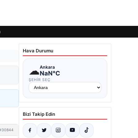
ı
Hava Durumu
☁
Ankara
NaN°C
ŞEHIR SEÇ
Bizi Takip Edin
#30844