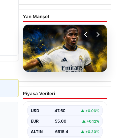
a
Yan Manşet
05.08.2026
Fenerbahçe, Real
Piyasa Verileri
Madrid’in genç yıldızını
transfer ediyor!
USD
47.60
▲ +0.06%
EUR
55.09
▲ +0.12%
ALTIN
6515.4
▲ +0.30%