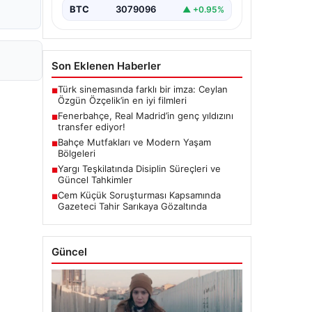
BTC
3079096
▲ +0.95%
Son Eklenen Haberler
Türk sinemasında farklı bir imza: Ceylan
■
Özgün Özçelik’in en iyi filmleri
Fenerbahçe, Real Madrid’in genç yıldızını
■
transfer ediyor!
Bahçe Mutfakları ve Modern Yaşam
■
Bölgeleri
Yargı Teşkilatında Disiplin Süreçleri ve
■
Güncel Tahkimler
Cem Küçük Soruşturması Kapsamında
■
Gazeteci Tahir Sarıkaya Gözaltında
Güncel