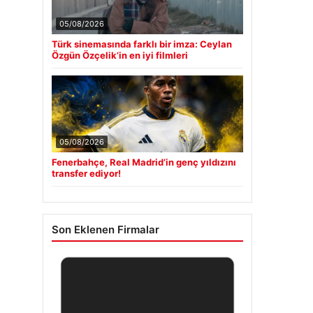
05/08/2026
Türk sinemasında farklı bir imza: Ceylan
Özgün Özçelik’in en iyi filmleri
05/08/2026
Fenerbahçe, Real Madrid’in genç yıldızını
transfer ediyor!
Son Eklenen Firmalar