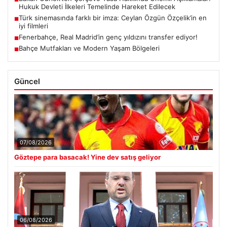
Hukuk Devleti İlkeleri Temelinde Hareket Edilecek
Türk sinemasında farklı bir imza: Ceylan Özgün Özçelik’in en
■
iyi filmleri
Fenerbahçe, Real Madrid’in genç yıldızını transfer ediyor!
■
Bahçe Mutfakları ve Modern Yaşam Bölgeleri
■
Güncel
07/08/2026
Göztepe para basacak! Yine dev satış geliyor
06/08/2026