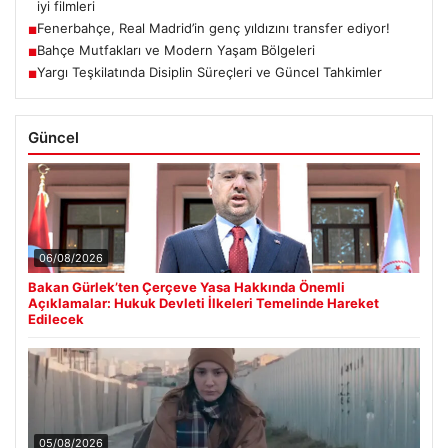
iyi filmleri
Fenerbahçe, Real Madrid’in genç yıldızını transfer ediyor!
■
Bahçe Mutfakları ve Modern Yaşam Bölgeleri
■
Yargı Teşkilatında Disiplin Süreçleri ve Güncel Tahkimler
■
Güncel
06/08/2026
Bakan Gürlek’ten Çerçeve Yasa Hakkında Önemli
Açıklamalar: Hukuk Devleti İlkeleri Temelinde Hareket
Edilecek
05/08/2026