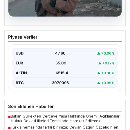
05.08.2026
Türk sinemasında farklı bir imza: Ceylan
Piyasa Verileri
Özgün Özçelik’in en iyi filmleri
USD
47.60
▲ +0.06%
EUR
55.09
▲ +0.12%
ALTIN
6515.4
▲ +0.30%
BTC
3079096
▲ +0.95%
Son Eklenen Haberler
Bakan Gürlek’ten Çerçeve Yasa Hakkında Önemli Açıklamalar:
■
Hukuk Devleti İlkeleri Temelinde Hareket Edilecek
Türk sinemasında farklı bir imza: Ceylan Özgün Özçelik’in en
■