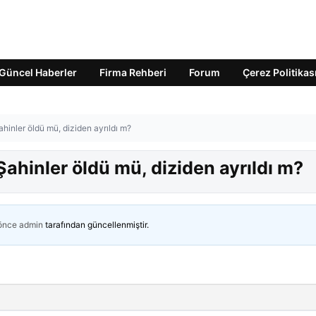
Güncel Haberler
Firma Rehberi
Forum
Çerez Politikas
ahinler öldü mü, diziden ayrıldı m?
 Şahinler öldü mü, diziden ayrıldı m?
 önce
admin
tarafından güncellenmiştir.