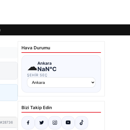
ı
Hava Durumu
☁
Ankara
NaN°C
ŞEHIR SEÇ
Bizi Takip Edin
#28736