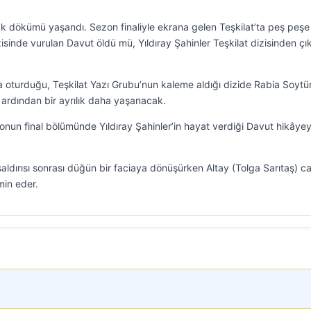
k dökümü yaşandı. Sezon finaliyle ekrana gelen Teşkilat’ta peş peşe
izisinde vurulan Davut öldü mü, Yıldıray Şahinler Teşkilat dizisinden çı
a oturduğu, Teşkilat Yazı Grubu’nun kaleme aldığı dizide Rabia Soytü
 ardından bir ayrılık daha yaşanacak.
nun final bölümünde Yıldıray Şahinler’in hayat verdiği Davut hikâye
aldırısı sonrası düğün bir faciaya dönüşürken Altay (Tolga Sarıtaş) ca
in eder.