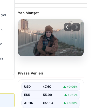
Yan Manşet
kıyor
rk,
ye
nı
05.08.2026
Türk sinemasında farklı bir
Piyasa Verileri
imza: Ceylan Özgün
Özçelik’in en iyi filmleri
USD
47.60
▲ +0.06%
EUR
55.09
▲ +0.12%
ALTIN
6515.4
▲ +0.30%