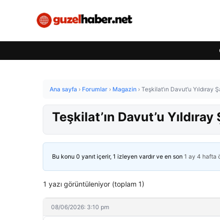
Ana sayfa
›
Forumlar
›
Magazin
›
Teşkilat’ın Davut’u Yıldıray Ş
Teşkilat’ın Davut’u Yıldıray
Bu konu 0 yanıt içerir, 1 izleyen vardır ve en son
1 ay 4 hafta
1 yazı görüntüleniyor (toplam 1)
08/06/2026: 3:10 pm