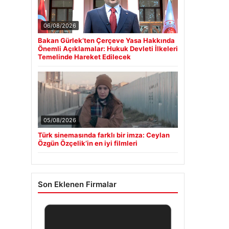
06/08/2026
Bakan Gürlek’ten Çerçeve Yasa Hakkında
Önemli Açıklamalar: Hukuk Devleti İlkeleri
Temelinde Hareket Edilecek
05/08/2026
Türk sinemasında farklı bir imza: Ceylan
Özgün Özçelik’in en iyi filmleri
Son Eklenen Firmalar