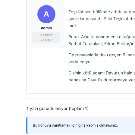
Teşkilat son bölümde adeta yapra
A
ayrılıklar yaşandı. Peki Teşkilat d
mu?
admin
Anahtar
Burak Arlıel’in yönetmen koltuğun
yönetici
Serhat Tutumluer, Erkan Bektaş’ın
Operasyonlarla dolu geçen 6. sezo
veda ediyor.
Dizinin kötü adamı Davut’un hain s
pahasına Davut’u durdurmaya yem
1 yazı görüntüleniyor (toplam 1)
Bu konuyu yanıtlamak için giriş yapmış olmalısınız.