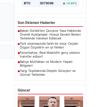
BTC
3079096
▲ +0.95%
Son Eklenen Haberler
Bakan Gürlek’ten Çerçeve Yasa Hakkında
■
Önemli Açıklamalar: Hukuk Devleti İlkeleri
Temelinde Hareket Edilecek
Türk sinemasında farklı bir imza: Ceylan
■
Özgün Özçelik’in en iyi filmleri
Fenerbahçe, Real Madrid’in genç yıldızını
■
transfer ediyor!
Bahçe Mutfakları ve Modern Yaşam
■
Bölgeleri
Yargı Teşkilatında Disiplin Süreçleri ve
■
Güncel Tahkimler
Güncel