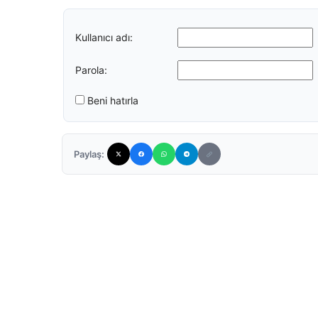
Kullanıcı adı:
Parola:
Beni hatırla
Paylaş: