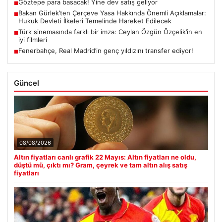
Göztepe para basacak! Yine dev satış geliyor
■
Bakan Gürlek’ten Çerçeve Yasa Hakkında Önemli Açıklamalar:
■
Hukuk Devleti İlkeleri Temelinde Hareket Edilecek
Türk sinemasında farklı bir imza: Ceylan Özgün Özçelik’in en
■
iyi filmleri
Fenerbahçe, Real Madrid’in genç yıldızını transfer ediyor!
■
Güncel
08/08/2026
Altın fiyatları canlı grafik 22 Mayıs: Altın fiyatları ne oldu,
düştü mü, çıktı mı? Gram, çeyrek ve tam altın alış satış
fiyatları