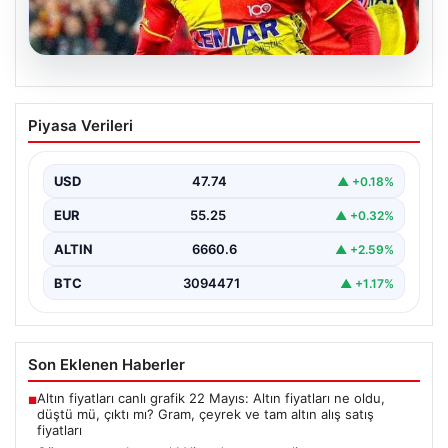
07.08.2026
Göztepe para basacak! Yine dev satış
Piyasa Verileri
geliyor
USD
47.74
▲ +0.18%
EUR
55.25
▲ +0.32%
ALTIN
6660.6
▲ +2.59%
BTC
3094471
▲ +1.17%
Son Eklenen Haberler
Altın fiyatları canlı grafik 22 Mayıs: Altın fiyatları ne oldu,
■
düştü mü, çıktı mı? Gram, çeyrek ve tam altın alış satış
fiyatları