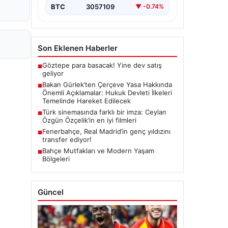
yürürlüğe girmesiyle…
BTC
3057109
▼ -0.74%
Son Eklenen Haberler
Göztepe para basacak! Yine dev satış
■
geliyor
Bakan Gürlek’ten Çerçeve Yasa Hakkında
■
Önemli Açıklamalar: Hukuk Devleti İlkeleri
Temelinde Hareket Edilecek
Türk sinemasında farklı bir imza: Ceylan
■
Özgün Özçelik’in en iyi filmleri
Fenerbahçe, Real Madrid’in genç yıldızını
■
transfer ediyor!
Bahçe Mutfakları ve Modern Yaşam
■
Bölgeleri
Güncel