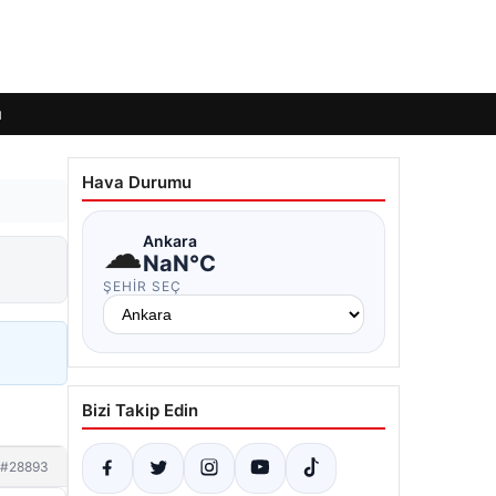
ı
Hava Durumu
☁
Ankara
NaN°C
ŞEHIR SEÇ
Bizi Takip Edin
#28893