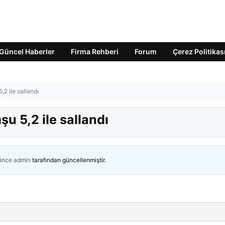
Güncel Haberler
Firma Rehberi
Forum
Çerez Politikas
2 ile sallandı
u 5,2 ile sallandı
 önce
admin
tarafından güncellenmiştir.