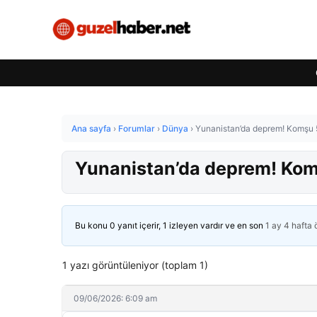
Ana sayfa
›
Forumlar
›
Dünya
›
Yunanistan’da deprem! Komşu 5,
Yunanistan’da deprem! Komş
Bu konu 0 yanıt içerir, 1 izleyen vardır ve en son
1 ay 4 hafta
1 yazı görüntüleniyor (toplam 1)
09/06/2026: 6:09 am