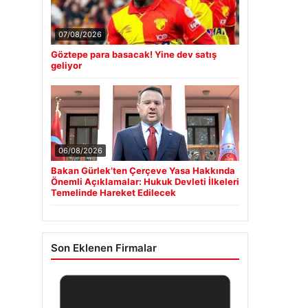
07/08/2026
Göztepe para basacak! Yine dev satış
geliyor
06/08/2026
Bakan Gürlek’ten Çerçeve Yasa Hakkında
Önemli Açıklamalar: Hukuk Devleti İlkeleri
Temelinde Hareket Edilecek
Son Eklenen Firmalar