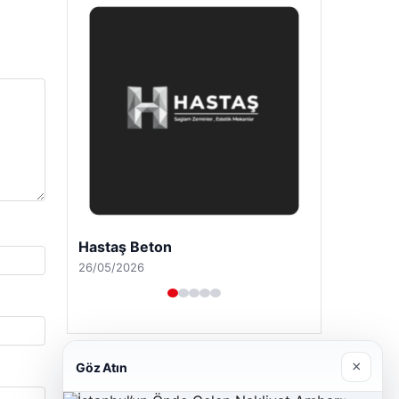
Prenses Night Club
29/04/2026
×
Göz Atın