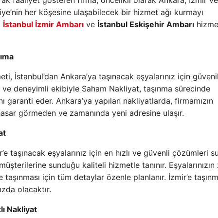
rak faaliyet gösteren firma, öncelikli olarak Ankara, İzmir ve
iye’nin her köşesine ulaşabilecek bir hizmet ağı kurmayı
,
İstanbul İzmir Ambarı
ve
İstanbul Eskişehir Ambarı
hizmet
şıma
ti, İstanbul’dan Ankara’ya taşınacak eşyalarınız için güvenil
 ve deneyimli ekibiyle Saham Nakliyat, taşınma sürecinde
nı garanti eder. Ankara’ya yapılan nakliyatlarda, firmamızın
z hasar görmeden ve zamanında yeni adresine ulaşır.
at
r’e taşınacak eşyalarınız için en hızlı ve güvenli çözümleri s
üşterilerine sunduğu kaliteli hizmetle tanınır. Eşyalarınızın
taşınması için tüm detaylar özenle planlanır. İzmir’e taşın
zda olacaktır.
ı Nakliyat