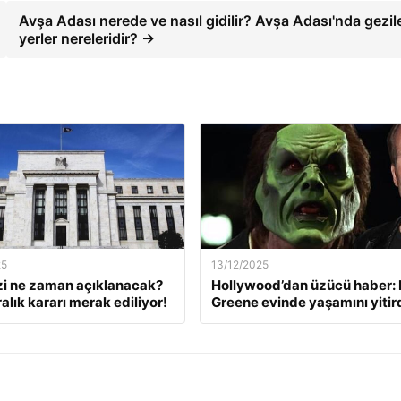
Avşa Adası nerede ve nasıl gidilir? Avşa Adası'nda gezi
yerler nereleridir? →
25
13/12/2025
zi ne zaman açıklanacak?
Hollywood’dan üzücü haber: 
alık kararı merak ediliyor!
Greene evinde yaşamını yitir