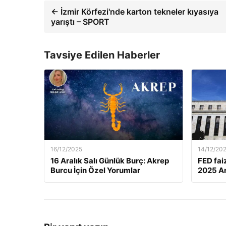
← İzmir Körfezi'nde karton tekneler kıyasıya
yarıştı – SPORT
Tavsiye Edilen Haberler
16/12/2025
14/12/20
16 Aralık Salı Günlük Burç: Akrep
FED fai
Burcu İçin Özel Yorumlar
2025 Ar