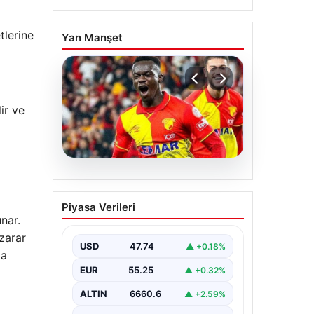
lerine
Yan Manşet
ir ve
07.08.2026
Göztepe para basacak!
Piyasa Verileri
Yine dev satış geliyor
unar.
 zarar
USD
47.74
▲ +0.18%
ma
EUR
55.25
▲ +0.32%
ALTIN
6660.6
▲ +2.59%