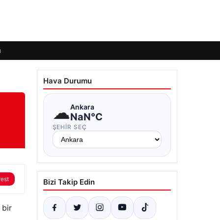
ı
Hava Durumu
m
☁
Ankara
NaN°C
ŞEHIR SEÇ
rest
Bizi Takip Edin
 bir