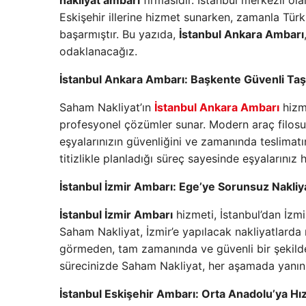
nakliyat ambarı
firmasıdır. İstanbul merkezli ola
Eskişehir illerine hizmet sunarken, zamanla Türk
başarmıştır. Bu yazıda,
İstanbul Ankara Ambarı
odaklanacağız.
İstanbul Ankara Ambarı: Başkente Güvenli Ta
Saham Nakliyat’ın
İstanbul Ankara Ambarı
hizme
profesyonel çözümler sunar. Modern araç filosu
eşyalarınızın güvenliğini ve zamanında teslimatı
titizlikle planladığı süreç sayesinde eşyalarını
İstanbul İzmir Ambarı: Ege’ye Sorunsuz Nakliy
İstanbul İzmir Ambarı
hizmeti, İstanbul’dan İzmi
Saham Nakliyat, İzmir’e yapılacak nakliyatlarda m
görmeden, tam zamanında ve güvenli bir şekilde 
sürecinizde Saham Nakliyat, her aşamada yanını
İstanbul Eskişehir Ambarı: Orta Anadolu’ya Hızl