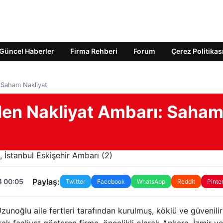
Güncel Haberler
Firma Rehberi
Forum
Çerez Politikas
 Saham Nakliyat
len Nakliyat Ambarı: Saha
Paylaş:
4 00:05
Twitter
Facebook
WhatsApp
Reddit
Pinte
noğlu aile fertleri tarafından kurulmuş, köklü ve güvenilir