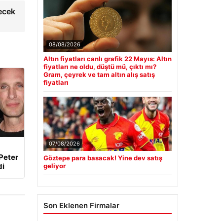
lecek
08/08/2026
Altın fiyatları canlı grafik 22 Mayıs: Altın
fiyatları ne oldu, düştü mü, çıktı mı?
Gram, çeyrek ve tam altın alış satış
fiyatları
07/08/2026
Peter
Göztepe para basacak! Yine dev satış
di
geliyor
Son Eklenen Firmalar