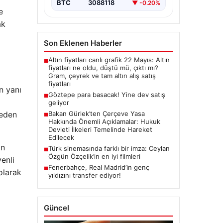
BTC
3088118
▼ -0.20%
e
ak
Son Eklenen Haberler
Altın fiyatları canlı grafik 22 Mayıs: Altın
■
fiyatları ne oldu, düştü mü, çıktı mı?
Gram, çeyrek ve tam altın alış satış
fiyatları
n yanı
Göztepe para basacak! Yine dev satış
■
geliyor
 eden
Bakan Gürlek’ten Çerçeve Yasa
■
Hakkında Önemli Açıklamalar: Hukuk
Devleti İlkeleri Temelinde Hareket
Edilecek
in
Türk sinemasında farklı bir imza: Ceylan
■
Özgün Özçelik’in en iyi filmleri
venli
Fenerbahçe, Real Madrid’in genç
■
olarak
yıldızını transfer ediyor!
Güncel