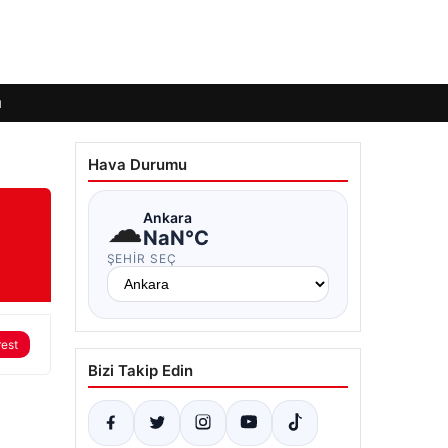
ı
Hava Durumu
☁
Ankara
NaN°C
ŞEHIR SEÇ
rest
Bizi Takip Edin