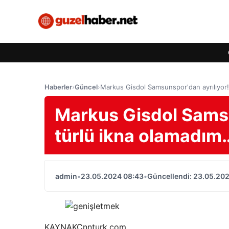
Haberler
›
Güncel
›
Markus Gisdol Samsunspor'dan ayrılıyor!
Markus Gisdol Samsu
türlü ikna olamadım
admin
•
23.05.2024 08:43
•
Güncellendi: 23.05.20
KAYNAK
Cnnturk.com