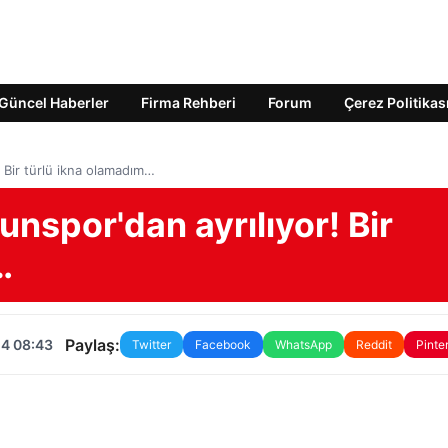
Güncel Haberler
Firma Rehberi
Forum
Çerez Politikas
 Bir türlü ikna olamadım…
nspor'dan ayrılıyor! Bir
…
Paylaş:
24 08:43
Twitter
Facebook
WhatsApp
Reddit
Pinte