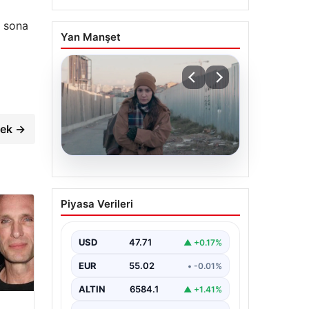
i sona
Yan Manşet
cek →
05.08.2026
Türk sinemasında farklı
Piyasa Verileri
bir imza: Ceylan Özgün
Özçelik’in en iyi filmleri
USD
47.71
▲ +0.17%
EUR
55.02
• -0.01%
ALTIN
6584.1
▲ +1.41%