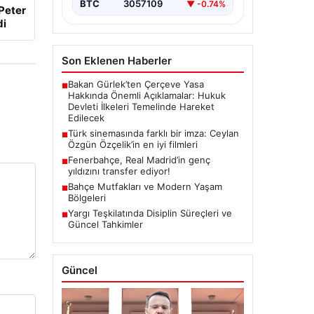
BTC
3057109
▼ -0.74%
Peter
di
Son Eklenen Haberler
Bakan Gürlek’ten Çerçeve Yasa
■
Hakkında Önemli Açıklamalar: Hukuk
Devleti İlkeleri Temelinde Hareket
Edilecek
Türk sinemasında farklı bir imza: Ceylan
■
Özgün Özçelik’in en iyi filmleri
Fenerbahçe, Real Madrid’in genç
■
yıldızını transfer ediyor!
Bahçe Mutfakları ve Modern Yaşam
■
Bölgeleri
Yargı Teşkilatında Disiplin Süreçleri ve
■
Güncel Tahkimler
Güncel