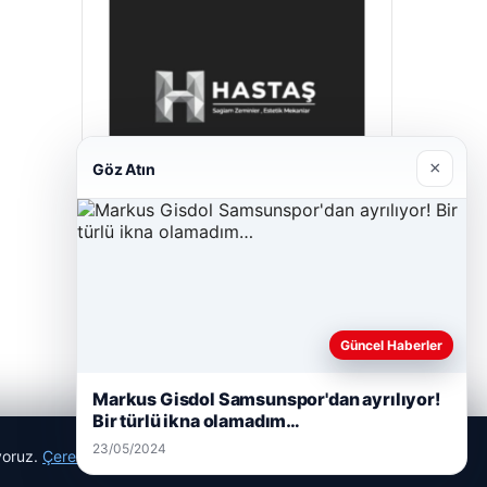
×
Göz Atın
Prenses Night Club
29/04/2026
Güncel Haberler
Markus Gisdol Samsunspor'dan ayrılıyor!
Bir türlü ikna olamadım…
23/05/2024
ıyoruz.
Çerez Politikamız
Reddet
Kabul Et