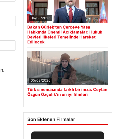
06/08/2026
Bakan Gürlek’ten Çerçeve Yasa
Hakkında Önemli Açıklamalar: Hukuk
Devleti İlkeleri Temelinde Hareket
Edilecek
n.
05/08/2026
Türk sinemasında farklı bir imza: Ceylan
Özgün Özçelik’in en iyi filmleri
Son Eklenen Firmalar