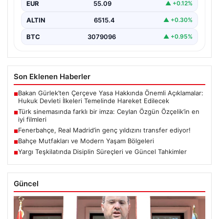
EUR
55.09
▲ +0.12%
ALTIN
6515.4
▲ +0.30%
BTC
3079096
▲ +0.95%
Son Eklenen Haberler
Bakan Gürlek’ten Çerçeve Yasa Hakkında Önemli Açıklamalar:
■
Hukuk Devleti İlkeleri Temelinde Hareket Edilecek
Türk sinemasında farklı bir imza: Ceylan Özgün Özçelik’in en
■
iyi filmleri
Fenerbahçe, Real Madrid’in genç yıldızını transfer ediyor!
■
Bahçe Mutfakları ve Modern Yaşam Bölgeleri
■
Yargı Teşkilatında Disiplin Süreçleri ve Güncel Tahkimler
■
Güncel