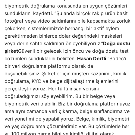
biyometrik doğrulama konusunda en uygun çözümleri
sunduklarını kaydetti. “Şu anda birçok rakip ürün basit
fotoğraf veya video saldırılarını bile kapsamakta zorluk
çekerken, sistemlerimizde herhangi bir aktif eylem
gerektirmeden binlerce dolar değerindeki maskeleri
veya derin sahte saldırıları önleyebiliyoruz.”
Doğa dostu
şirket
Güvenli bir gelecek için öncü ve doğa dostu test
çözümleri sunduklarını belirten,
Hasan Dertli
“Sodec'i
bir veri doğrulama platformu olarak da
düşünebilirsiniz. Şirketler için müşteri kazanımı, kimlik
doğrulama, KYC ve belge dijitalleştirme işlemlerini
gerçekleştiriyoruz. Her türlü insan verisini
doğruladığımızı söyleyebilirim. Bu bir belge veya
biyometrik veri olabilir. Biz bir doğrulama platformuyuz
ama aynı zamanda veri çıkarma, belge sınıflandırma ve
veri yönetimi de yapabiliyoruz. Belge, kimlik, biyometri
ve yaş doğrulama çözümlerimiz var. Bu çözümlerle her
yıl 100 milyon parça bilgi ve kimliği dijital olarak