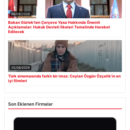
06/08/2026
Bakan Gürlek’ten Çerçeve Yasa Hakkında Önemli
Açıklamalar: Hukuk Devleti İlkeleri Temelinde Hareket
Edilecek
05/08/2026
Türk sinemasında farklı bir imza: Ceylan Özgün Özçelik’in en
iyi filmleri
Son Eklenen Firmalar