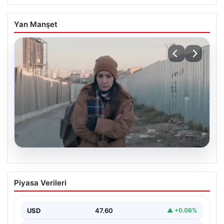
Yan Manşet
05.08.2026
Türk sinemasında farklı bir imza: Ceylan
Piyasa Verileri
Özgün Özçelik’in en iyi filmleri
USD
47.60
▲ +0.06%