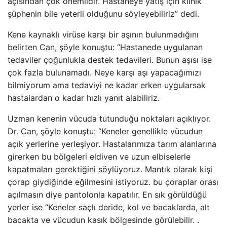
açısından çok önemlidir. Hastaneye yatış için klinik
şüphenin bile yeterli olduğunu söyleyebiliriz” dedi.
Kene kaynaklı virüse karşı bir aşının bulunmadığını
belirten Can, şöyle konuştu: “Hastanede uygulanan
tedaviler çoğunlukla destek tedavileri. Bunun aşısı ise
çok fazla bulunamadı. Neye karşı aşı yapacağımızı
bilmiyorum ama tedaviyi ne kadar erken uygularsak
hastalardan o kadar hızlı yanıt alabiliriz.
Uzman kenenin vücuda tutunduğu noktaları açıklıyor.
Dr. Can, şöyle konuştu: “Keneler genellikle vücudun
açık yerlerine yerleşiyor. Hastalarımıza tarım alanlarına
girerken bu bölgeleri eldiven ve uzun elbiselerle
kapatmaları gerektiğini söylüyoruz. Mantık olarak kişi
çorap giydiğinde eğilmesini istiyoruz. bu çoraplar orası
açılmasın diye pantolonla kapatılır. En sık görüldüğü
yerler ise “Keneler saçlı deride, kol ve bacaklarda, alt
bacakta ve vücudun kasık bölgesinde görülebilir. .