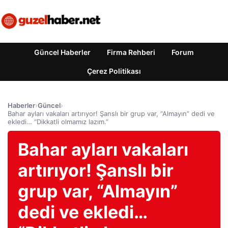
Güncel Haberler
Firma Rehberi
Forum
Çerez Politikası
Haberler
›
Güncel
›
Bahar ayları vakaları artırıyor! Şanslı bir grup var, “Almayın” dedi ve
ekledi… “Dikkatli olmamız lazım.”
Bahar ayları vakaları
artırıyor! Şanslı bir
grup var, “Almayın”
dedi ve ekledi…