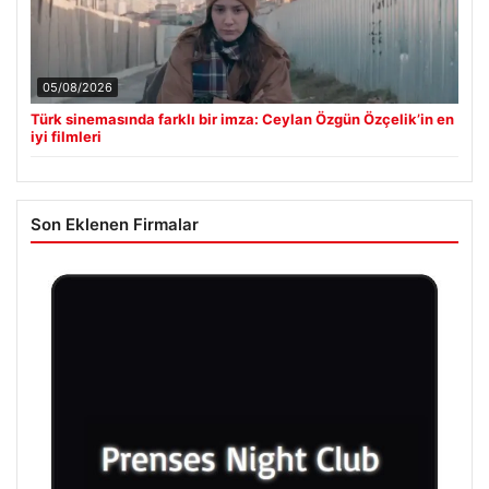
05/08/2026
Türk sinemasında farklı bir imza: Ceylan Özgün Özçelik’in en
iyi filmleri
Son Eklenen Firmalar