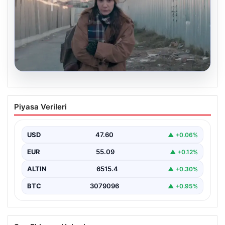
05.08.2026
Türk sinemasında farklı bir imza: Ceylan
Piyasa Verileri
Özgün Özçelik’in en iyi filmleri
USD
47.60
▲ +0.06%
EUR
55.09
▲ +0.12%
ALTIN
6515.4
▲ +0.30%
BTC
3079096
▲ +0.95%