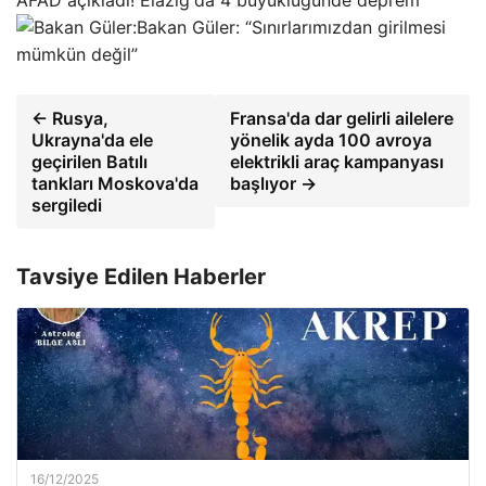
AFAD açıkladı! Elazığ'da 4 büyüklüğünde deprem
Bakan Güler: “Sınırlarımızdan girilmesi
mümkün değil”
← Rusya,
Fransa'da dar gelirli ailelere
Ukrayna'da ele
yönelik ayda 100 avroya
geçirilen Batılı
elektrikli araç kampanyası
tankları Moskova'da
başlıyor →
sergiledi
Tavsiye Edilen Haberler
16/12/2025