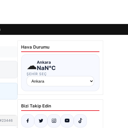
ı
Hava Durumu
☁
Ankara
NaN°C
ŞEHIR SEÇ
Bizi Takip Edin
#23446