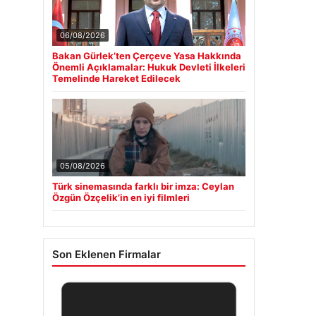
06/08/2026
Bakan Gürlek’ten Çerçeve Yasa Hakkında
Önemli Açıklamalar: Hukuk Devleti İlkeleri
Temelinde Hareket Edilecek
05/08/2026
Türk sinemasında farklı bir imza: Ceylan
Özgün Özçelik’in en iyi filmleri
Son Eklenen Firmalar