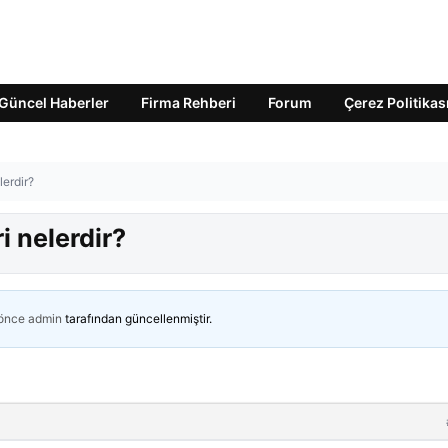
Güncel Haberler
Firma Rehberi
Forum
Çerez Politikas
lerdir?
i nelerdir?
 önce
admin
tarafından güncellenmiştir.