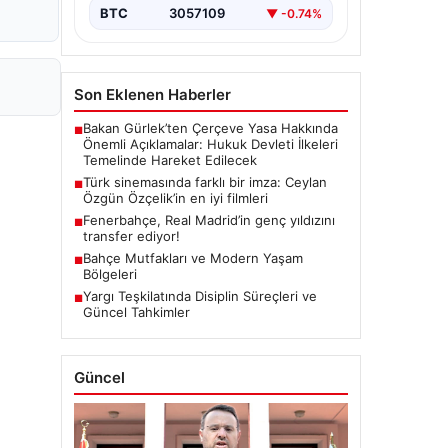
BTC
3057109
▼ -0.74%
Son Eklenen Haberler
Bakan Gürlek’ten Çerçeve Yasa Hakkında
■
Önemli Açıklamalar: Hukuk Devleti İlkeleri
Temelinde Hareket Edilecek
Türk sinemasında farklı bir imza: Ceylan
■
Özgün Özçelik’in en iyi filmleri
Fenerbahçe, Real Madrid’in genç yıldızını
■
transfer ediyor!
Bahçe Mutfakları ve Modern Yaşam
■
Bölgeleri
Yargı Teşkilatında Disiplin Süreçleri ve
■
Güncel Tahkimler
Güncel