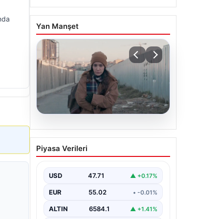
unda
Yan Manşet
05.08.2026
Türk sinemasında farklı bir
Piyasa Verileri
imza: Ceylan Özgün
Özçelik’in en iyi filmleri
USD
47.71
▲ +0.17%
EUR
55.02
• -0.01%
ALTIN
6584.1
▲ +1.41%