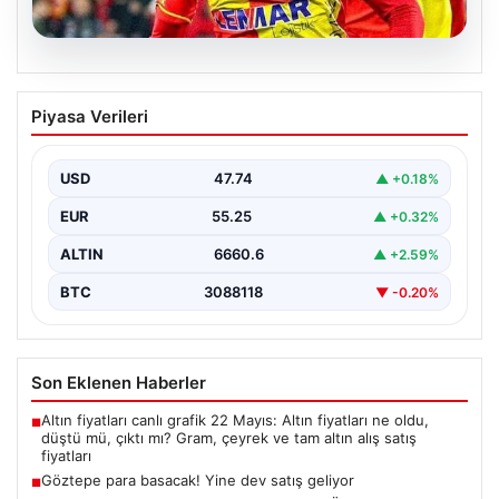
07.08.2026
Göztepe para basacak! Yine dev satış
Piyasa Verileri
geliyor
USD
47.74
▲ +0.18%
EUR
55.25
▲ +0.32%
ALTIN
6660.6
▲ +2.59%
BTC
3088118
▼ -0.20%
Son Eklenen Haberler
Altın fiyatları canlı grafik 22 Mayıs: Altın fiyatları ne oldu,
■
düştü mü, çıktı mı? Gram, çeyrek ve tam altın alış satış
fiyatları
Göztepe para basacak! Yine dev satış geliyor
■