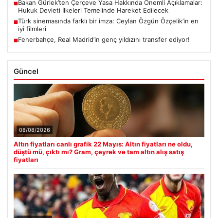
Bakan Gürlek’ten Çerçeve Yasa Hakkında Önemli Açıklamalar:
■
Hukuk Devleti İlkeleri Temelinde Hareket Edilecek
Türk sinemasında farklı bir imza: Ceylan Özgün Özçelik’in en
■
iyi filmleri
Fenerbahçe, Real Madrid’in genç yıldızını transfer ediyor!
■
Güncel
08/08/2026
Altın fiyatları canlı grafik 22 Mayıs: Altın fiyatları ne oldu,
düştü mü, çıktı mı? Gram, çeyrek ve tam altın alış satış
fiyatları