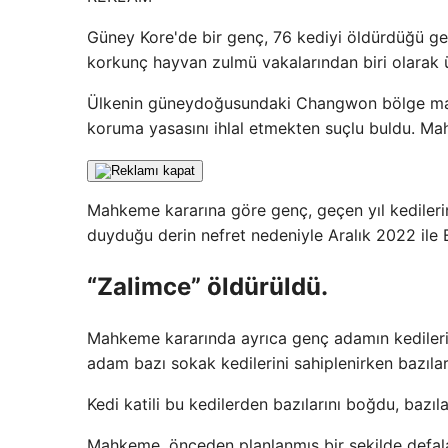
Güney Kore'de bir genç, 76 kediyi öldürdüğü gere
korkunç hayvan zulmü vakalarından biri olarak ül
Ülkenin güneydoğusundaki Changwon bölge mah
koruma yasasını ihlal etmekten suçlu buldu. Ma
Mahkeme kararına göre genç, geçen yıl kedilerin
duyduğu derin nefret nedeniyle Aralık 2022 ile E
“Zalimce” öldürüldü.
Mahkeme kararında ayrıca genç adamın kedileri 
adam bazı sokak kedilerini sahiplenirken bazıları
Kedi katili bu kedilerden bazılarını boğdu, bazıl
Mahkeme, önceden planlanmış bir şekilde defalar