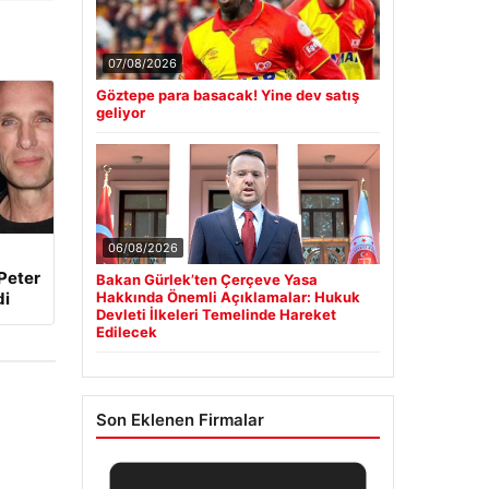
07/08/2026
Göztepe para basacak! Yine dev satış
geliyor
06/08/2026
Peter
Bakan Gürlek’ten Çerçeve Yasa
di
Hakkında Önemli Açıklamalar: Hukuk
Devleti İlkeleri Temelinde Hareket
Edilecek
Son Eklenen Firmalar