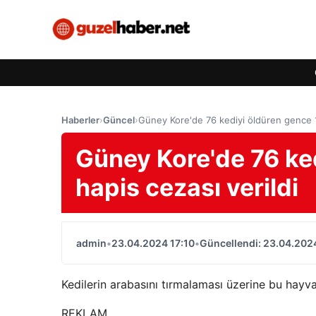
Haberler
›
Güncel
›
Güney Kore'de 76 kediyi öldüren gence 14
Güney Kore'de 76 ke
hapis cezası verildi
admin
•
23.04.2024 17:10
•
Güncellendi: 23.04.2024
Kedilerin arabasını tırmalaması üzerine bu hayva
REKLAM