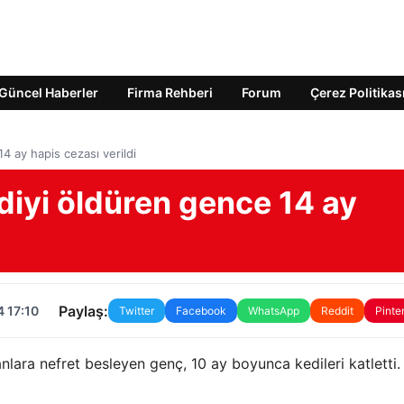
Güncel Haberler
Firma Rehberi
Forum
Çerez Politikas
 ay hapis cezası verildi
diyi öldüren gence 14 ay
Paylaş:
 17:10
Twitter
Facebook
WhatsApp
Reddit
Pinte
nlara nefret besleyen genç, 10 ay boyunca kedileri katletti.