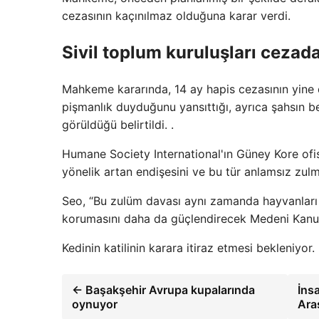
cezasının kaçınılmaz olduğuna karar verdi.
Sivil toplum kuruluşları cez
Mahkeme kararında, 14 ay hapis cezasının yine d
pişmanlık duyduğunu yansıttığı, ayrıca şahsın be
görüldüğü belirtildi. .
Humane Society International'ın Güney Kore ofi
yönelik artan endişesini ve bu tür anlamsız zul
Seo, “Bu zulüm davası aynı zamanda hayvanları y
korumasını daha da güçlendirecek Medeni Kanun'
Kedinin katilinin karara itiraz etmesi bekleniyor.
← Başakşehir Avrupa kupalarında
İns
oynuyor
Ara