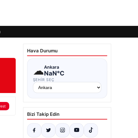
ı
Hava Durumu
☁
Ankara
NaN°C
ŞEHIR SEÇ
rest
Bizi Takip Edin