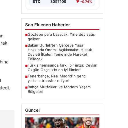
BTC
3057109
▼ -0.74%
başlatacak çerçeve yasanın
yürürlüğe girmesiyle…
Son Eklenen Haberler
Göztepe para basacak! Yine dev satış
an
■
geliyor
arak
Bakan Gürlek’ten Çerçeve Yasa
■
Hakkında Önemli Açıklamalar: Hukuk
Devleti İlkeleri Temelinde Hareket
Edilecek
hına
Türk sinemasında farklı bir imza: Ceylan
■
Özgün Özçelik’in en iyi filmleri
Fenerbahçe, Real Madrid’in genç
■
l
yıldızını transfer ediyor!
Bahçe Mutfakları ve Modern Yaşam
ledi.
■
Bölgeleri
Güncel
|