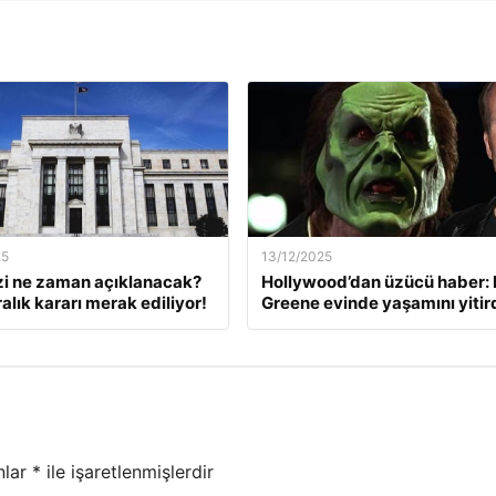
25
13/12/2025
zi ne zaman açıklanacak?
Hollywood’dan üzücü haber: 
alık kararı merak ediliyor!
Greene evinde yaşamını yitir
nlar
*
ile işaretlenmişlerdir