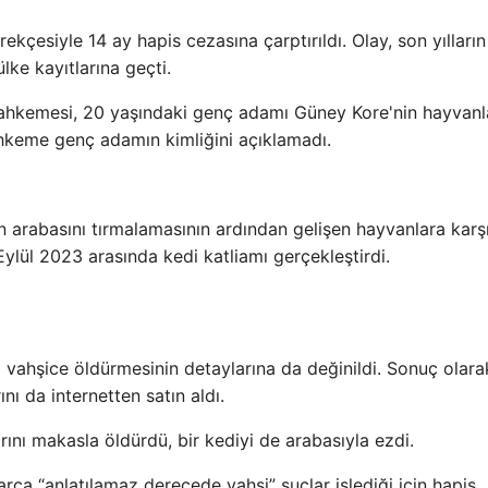
kçesiyle 14 ay hapis cezasına çarptırıldı. Olay, son yılların
ke kayıtlarına geçti.
kemesi, 20 yaşındaki genç adamı Güney Kore'nin hayvanl
hkeme genç adamın kimliğini açıklamadı.
 arabasını tırmalamasının ardından gelişen hayvanlara karş
ylül 2023 arasında kedi katliamı gerçekleştirdi.
vahşice öldürmesinin detaylarına da değinildi. Sonuç olar
nı da internetten satın aldı.
arını makasla öldürdü, bir kediyi de arabasıyla ezdi.
ca “anlatılamaz derecede vahşi” suçlar işlediği için hapis