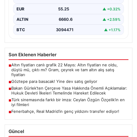
EUR
55.25
▲ +0.32%
ALTIN
6660.6
▲ +2.59%
BTC
3094471
▲ +1.17%
Son Eklenen Haberler
Altın fiyatları canlı grafik 22 Mayıs: Altın fiyatları ne oldu,
■
düştü mü, çıktı mı? Gram, çeyrek ve tam altın alış satış
fiyatları
Göztepe para basacak! Yine dev satış geliyor
■
Bakan Gürlek’ten Çerçeve Yasa Hakkında Önemli Açıklamalar:
■
Hukuk Devleti İlkeleri Temelinde Hareket Edilecek
Türk sinemasında farklı bir imza: Ceylan Özgün Özçelik’in en
■
iyi filmleri
Fenerbahçe, Real Madrid’in genç yıldızını transfer ediyor!
■
Güncel