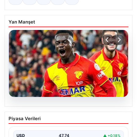
Yan Manşet
07.08.2026
Göztepe para basacak! Yine dev satış
Piyasa Verileri
geliyor
USD
47.74
▲ +0.18%